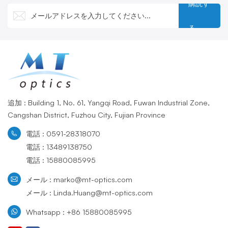
購読す
る
追加 : Building 1, No. 61, Yangqi Road, Fuwan Industrial Zone,
Cangshan District, Fuzhou City, Fujian Province
電話 : 0591-28318070
電話 : 13489138750
電話 : 15880085995
メール : marko@mt-optics.com
メール : Linda.Huang@mt-optics.com
Whatsapp : +86 15880085995