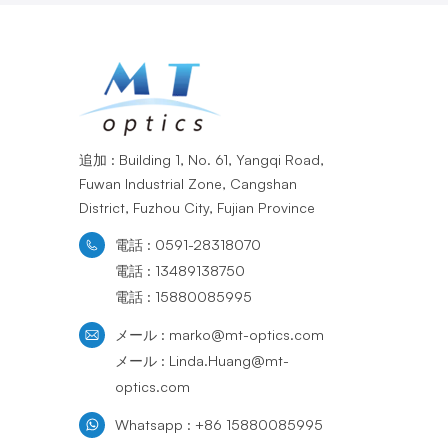
追加 : Building 1, No. 61, Yangqi Road,
Fuwan Industrial Zone, Cangshan
District, Fuzhou City, Fujian Province
電話 : 0591-28318070
電話 : 13489138750
電話 : 15880085995
メール : marko@mt-optics.com
メール : Linda.Huang@mt-
optics.com
Whatsapp : +86 15880085995