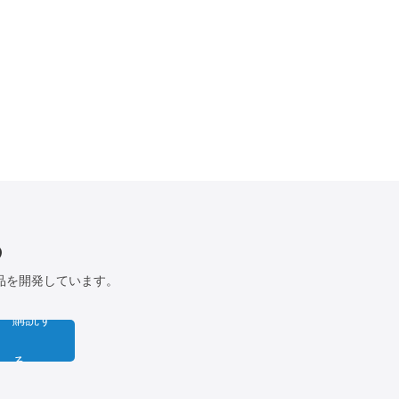
る
品を開発しています。
購読す
る