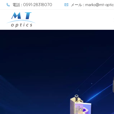
電話 : 0591-28318070
メール : marko@mt-optic