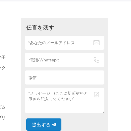
伝言を残す
光子
ッタ
ズム
プリ
提出する