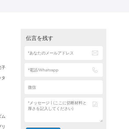
伝言を残す
光子
ッタ
ズム
プリ