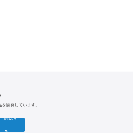
る
品を開発しています。
購読す
る