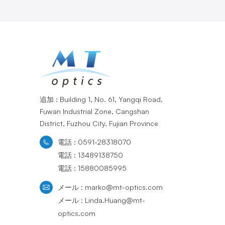
追加 : Building 1, No. 61, Yangqi Road,
Fuwan Industrial Zone, Cangshan
District, Fuzhou City, Fujian Province
電話 : 0591-28318070
電話 : 13489138750
電話 : 15880085995
メール : marko@mt-optics.com
メール : Linda.Huang@mt-
optics.com