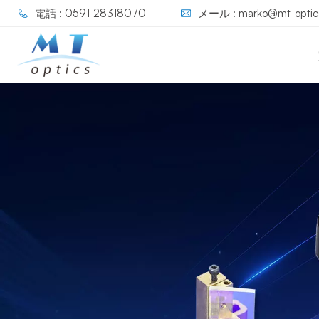
電話 : 0591-28318070
メール : marko@mt-optic