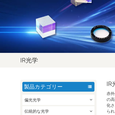
IR光学
I
製品カテゴリー
赤外
の高
偏光光学
化さ
伝統的な光学
られ