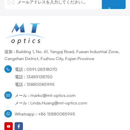
る
追加 : Building 1, No. 61, Yangqi Road, Fuwan Industrial Zone,
Cangshan District, Fuzhou City, Fujian Province
電話 : 0591-28318070
電話 : 13489138750
電話 : 15880085995
メール : marko@mt-optics.com
メール : Linda.Huang@mt-optics.com
Whatsapp : +86 15880085995