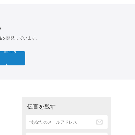
る
品を開発しています。
購読す
る
伝言を残す