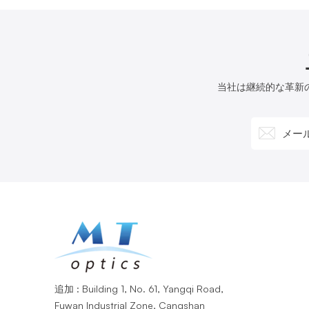
当社は継続的な革新
追加 : Building 1, No. 61, Yangqi Road,
Fuwan Industrial Zone, Cangshan