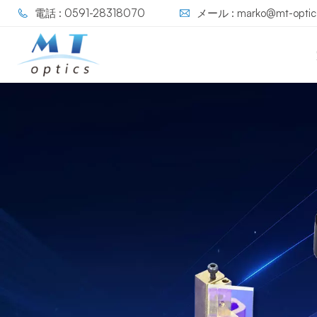
電話 : 0591-28318070
メール : marko@mt-optic