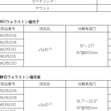
コーティング：
マウント：
 a-BBOウォラストン偏光子
部品番号
消光比
分離角度(°)
WLP5006
WLP5008
15°～27°
-6
WLP5010
<5x10
16°@800nm
WLP5015
WLP5020
 方解石ウォラストン偏光板
部品番号
消光比
分離角度(°)
WLP6006
WLP6008
16.7°～22.5°
-5
WLP6010
<5x10
19°@980nm