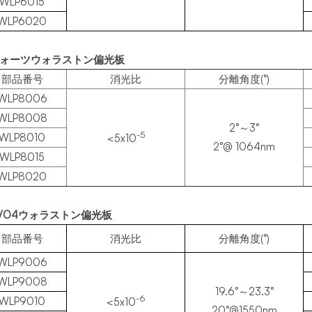
WLP6015
WLP6020
 クォーツウォラストン偏光板
部品番号
消光比
分離角度(°)
WLP8006
WLP8008
2°～3°
-5
WLP8010
<5x10
2°@ 1064nm
WLP8015
WLP8020
 YVO4ウォラストン偏光板
部品番号
消光比
分離角度(°)
WLP9006
WLP9008
19.6°～23.3°
-6
WLP9010
<5x10
20°@1550nm