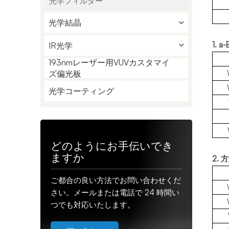
光学フィルター
光学結晶
1.
IR光学
193nmレーザー用VUVカスタマイ
ズ偏光板
光学コーティング
どのようにお手伝いでき
ますか
2.
ご都合の良い方法でお問い合わせくだ
さい。メールまたは電話で 24 時間い
つでも対応いたします。