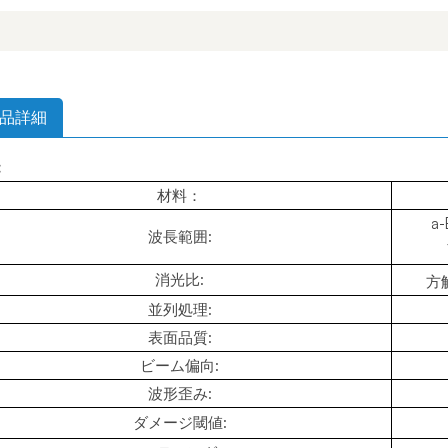
品詳細
:
材料：
a
波長範囲:
消光比:
方
並列処理:
表面品質:
ビーム偏向:
波形歪み:
ダメージ閾値: