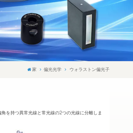
Svenska språket
Lietuvos kalba
家
偏光光学
ウォラストン偏光子
偏角を持つ異常光線と常光線の2つの光線に分離しま
。