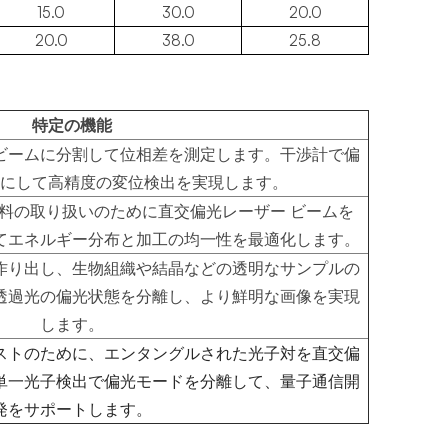
15.0
30.0
20.0
20.0
38.0
25.8
特定の機能
光ビームに分割して位相差を測定します。干渉計で偏
にして高精度の変位検出を実現します。
料の取り扱いのために直交偏光レーザー ビームを
てエネルギー分布と加工の均一性を最適化します。
作り出し、生物組織や結晶などの透明なサンプルの
透過光の偏光状態を分離し、より鮮明な画像を実現
します。
ストのために、エンタングルされた光子対を直交偏
単一光子検出で偏光モードを分離して、量子通信開
発をサポートします。