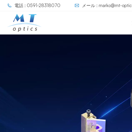
電話 : 0591-28318070
メール : marko@mt-optic