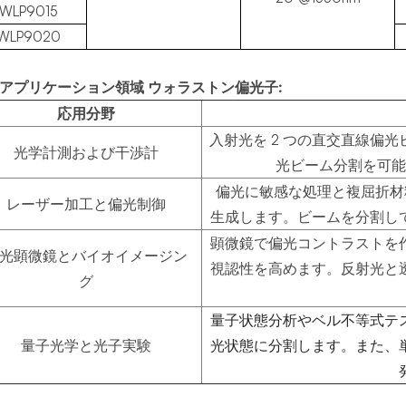
WLP9015
WLP9020
アプリケーション領域
ウォラストン偏光子
:
応用分野
入射光を 2 つの直交直線偏
光学計測および干渉計
光ビーム分割を可能
偏光に敏感な処理と複屈折材
レーザー加工と偏光制御
生成します。ビームを分割し
顕微鏡で偏光コントラストを
光顕微鏡とバイオイメージン
視認性を高めます。反射光と
グ
量子状態分析やベル不等式テ
量子光学と光子実験
光状態に分割します。また、