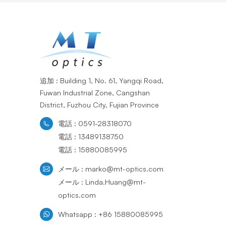
追加 : Building 1, No. 61, Yangqi Road,
Fuwan Industrial Zone, Cangshan
District, Fuzhou City, Fujian Province
電話 : 0591-28318070
電話 : 13489138750
電話 : 15880085995
メール : marko@mt-optics.com
メール : Linda.Huang@mt-
optics.com
Whatsapp : +86 15880085995