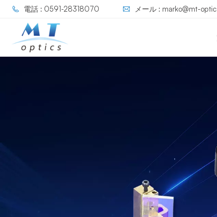
電話 : 0591-28318070
メール : marko@mt-optic