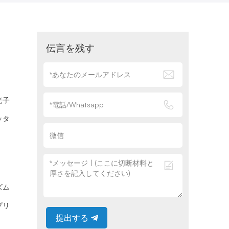
伝言を残す
光子
ッタ
ズム
プリ
提出する