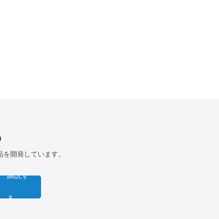
る
品を開発しています。
購読す
る