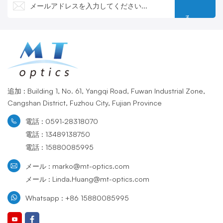
る
追加 : Building 1, No. 61, Yangqi Road, Fuwan Industrial Zone,
Cangshan District, Fuzhou City, Fujian Province
電話 : 0591-28318070
電話 : 13489138750
電話 : 15880085995
メール : marko@mt-optics.com
メール : Linda.Huang@mt-optics.com
Whatsapp : +86 15880085995