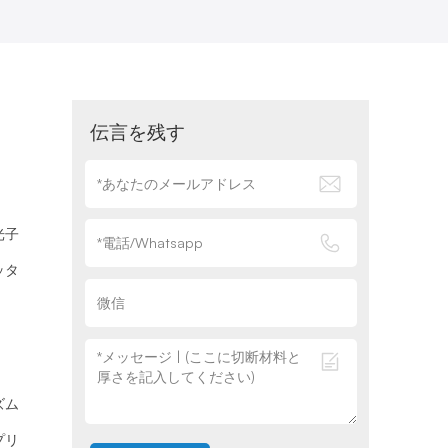
伝言を残す
光子
ッタ
ズム
プリ