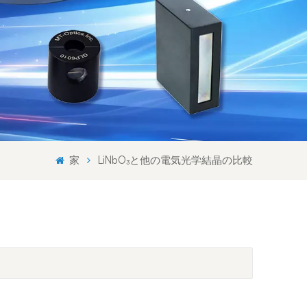
Svenska språket
Lietuvos kalba
家
LiNbO₃と他の電気光学結晶の比較