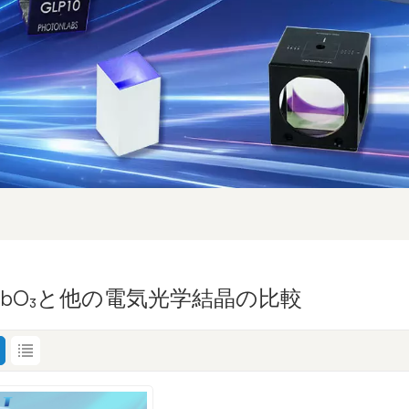
iNbO₃と他の電気光学結晶の比較