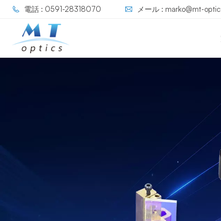
電話 : 0591-28318070
メール : marko@mt-optic