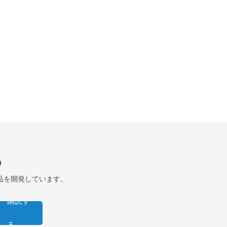
る
品を開発しています。
購読す
る