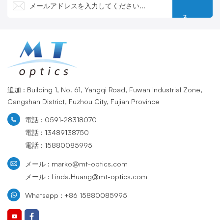
る
追加 : Building 1, No. 61, Yangqi Road, Fuwan Industrial Zone,
Cangshan District, Fuzhou City, Fujian Province
電話 : 0591-28318070
電話 : 13489138750
電話 : 15880085995
メール : marko@mt-optics.com
メール : Linda.Huang@mt-optics.com
Whatsapp : +86 15880085995