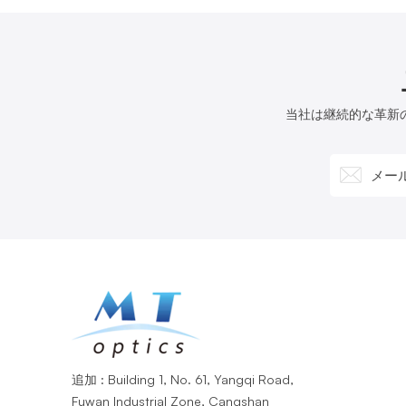
当社は継続的な革新
追加 : Building 1, No. 61, Yangqi Road,
Fuwan Industrial Zone, Cangshan