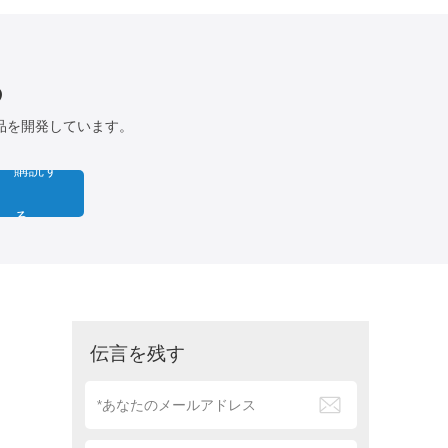
る
品を開発しています。
購読す
る
伝言を残す