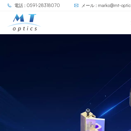
電話 : 0591-28318070
メール : marko@mt-optic