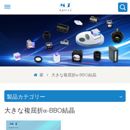
家
大きな複屈折α-BBO結晶
製品カテゴリー
大きな複屈折α-BBO結晶