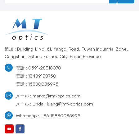
る
追加 : Building 1, No. 61, Yangqi Road, Fuwan Industrial Zone,
Cangshan District, Fuzhou City, Fujian Province
電話 : 0591-28318070
電話 : 13489138750
電話 : 15880085995
メール : marko@mt-optics.com
メール : Linda.Huang@mt-optics.com
Whatsapp : +86 15880085995