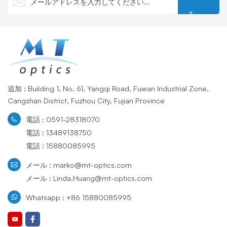
密に制御することで（通常は
定の波長に対する性能を最適
厳格な許容誤差が設けられて
化し、微小光学システムにお
る
います）、多様な光学設定に
ける小型化と信頼性の厳しい
おいて信頼性の高い性能を保
要件を満たします。光ファイ
証します。研究室でも産業用
バー、LiDAR、精密機器など
光学アプリケーションでも、
に最適で、スペースが限られ
ウェッジプリズムは光路を最
た高精度なセットアップに最
適化し、光学系の精度を向上
適です。 &nbsp;
させる上で重要な役割を果た
します。
追加 : Building 1, No. 61, Yangqi Road, Fuwan Industrial Zone,
Cangshan District, Fuzhou City, Fujian Province
電話 : 0591-28318070
電話 : 13489138750
電話 : 15880085995
メール : marko@mt-optics.com
メール : Linda.Huang@mt-optics.com
Whatsapp : +86 15880085995