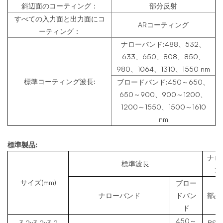
斜辺面のコーティング：
部分反射
すべての入力面と出力面にコ
ARコーティング
ーティング：
ナローバンド:488、532、
633、650、808、850、
980、1064、1310、1550 nm
標準コーティング波長:
ブロードバンド:450～650、
650～900、900～1200、
1200～1550、1500～1610
nm
標準製品:
ナロ
標準波長
ン
サイズ(mm)
ブロー
ナローバンド
ドバン
部品
ド
450～
3.2x3.2x3.2
BSC1