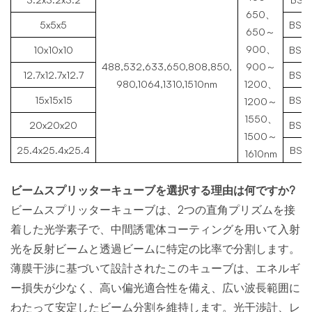
650、
5x5x5
BSC
650～
900、
10x10x10
BSC
488,532,633,650,808,850,
900～
12.7x12.7x12.7
BSC
980,1064,1310,1510nm
1200、
15x15x15
BSC
1200～
1550、
20x20x20
BSC
1500～
25.4x25.4x25.4
BSC1
1610nm
ビームスプリッターキューブを選択する理由は何ですか?
ビームスプリッターキューブは、2つの直角プリズムを接
着した光学素子で、中間誘電体コーティングを用いて入射
光を反射ビームと透過ビームに特定の比率で分割します。
薄膜干渉に基づいて設計されたこのキューブは、エネルギ
ー損失が少なく、高い偏光適合性を備え、広い波長範囲に
わたって安定したビーム分割を維持します。光干渉計、レ