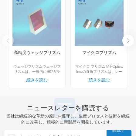
高精度ウェッジプリズム
マイクロプリズム
ウェッジプリズムウェッジプ
マイクロ プリズム MT-Optics,
リズムは、一般的にBK7ガラ
Inc.の直角プリズムは、レー
スなどの高品質光学材料から
ザー光源およびイメージング
続きを読む
続きを読む
作られ、光学窓と同様の機能
用途向けに、コーティング付
を持ち、光学系における分離
きとコーティングなしの2種
部品として機能します。光線
類を精密に設計・製造してい
にわずかで正確な角度偏向を
ます。
生じさせ、光が元の方向に戻
45&deg;-90&deg;-45&deg;
ニュースレターを購読する
るのを効果的に遮断するよう
の直角プリズムは、0.5mmか
に設計されています。この特
ら5.0mm（A=B=C正三角
当社は継続的な革新の原則を遵守し、生産プロセスと技術を継続
性により、レーザーアライメ
形）まで、高精度研磨により
的に改善し、積極的に新製品を開発しています。
ントシステム、光学測定機
正確な角度と面を実現してい
器、結像装置などの用途で非
ます。カスタマイズ可能な
購読す
常に有用です。偏向角度を精
AR/反射コーティングは、特