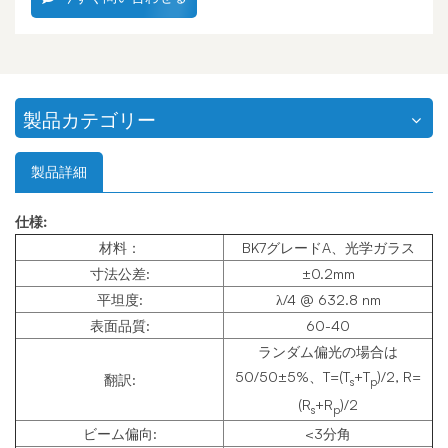
製品カテゴリー
製品詳細
仕様:
材料：
BK7グレードA、光学ガラス
寸法公差:
±0.2mm
平坦度:
λ/4 @ 632.8 nm
表面品質:
60-40
ランダム偏光の場合は
50/50±5%、T=(T
+T
)/2, R=
翻訳:
s
p
(R
+R
)/2
s
p
ビーム偏向:
<3分角